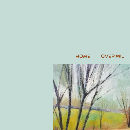
Ga
direct
naar
de
hoofdinhoud
HOME
OVER MIJ