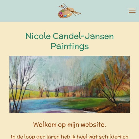
Ga
direct
naar
de
Nicole Candel-Jansen
hoofdinhoud
Paintings
Welkom op mijn website.
In de loop der jaren heb ik heel wat schilderijen